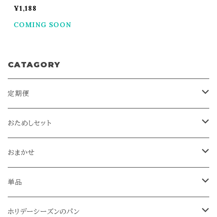
¥1,188
COMING SOON
CATAGORY
定期便
がっぴの月イチ2500
おためしセット
がっぴの月イチ3500
がっぴの基本セット
おまかせ
がっぴの月イチ4500
がっぴのおまかせ2200
単品
がっぴの月イチ5500
がっぴのおまかせ3300
ライ麦全粒粉と小麦全粒粉のパン
ホリデーシーズンのパン