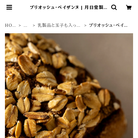
ブリオッシュ・ペイザンヌ | 月日堂製パ
ン
HOM
単
乳製品と玉子も入った
ブリオッシュ・ペイザ
E
品
パン
ンヌ