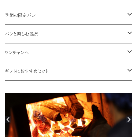
カンパーニュ大
がっぴの月イチ ずっとカンパーニュ大
がっぴのおまかせ4400
小麦全粒粉のパン
シュトレン
季節の限定パン
カンパーニュ小
ブロン
がっぴの月イチ ずっとカンパーニュ小
乳製品と玉子も入ったパン
パンデピス
レーズンとクルミのパン
パンと楽しむ逸品
スペルト
ブリオッシュ・ペイザンヌ
ライ麦全粒粉のパン
ビターチョコといよかんピールのパン
パンのグッズ
ワンチャンへ
パンドミー
月日堂オリジナルイラストグッズ
ライ麦とフルーツのパン
飼い主さんと愛犬が一緒に食べられるおやつ
ギフトにおすすめセット
栗のパン
サマーギフトセット
パンとハムセット